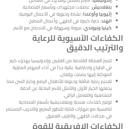
إندونيسيا
: التزام بالعمل وهدوء في التعامل.
بنغلاديش
: عاملات مجتهدات وبأسعار اقتصادية.
إثيوبيا وأوغندا
: نشاط وحيوية في الأعمال اليومية.
الهند
: خبرة كبيرة في الطهي وأعمال المطبخ.
كينيا وبروندي
: مرونة وسهولة في الاندماج مع الأسر.
الكفاءات الآسيوية للرعاية
والترتيب الدقيق
تتميز العمالة القادمة من الفلبين وإندونيسيا بهدوء كبير
في الطباع واحترافية عالية جداً في أداء المهام المنزلية
الموكلة إليها بصمت وإتقان.
تقديم رعاية فائقة وحنونة للأطفال الرضع وكبار السن مما
يجعلها الخيار الأول والأمثل للأسر الباحثة عن الدقة
المتناهية والتعامل الراقي.
توفير كفاءات هندية وبنغلاديشية بأسعار اقتصادية
تنافسية مع مهارات قابلة للتطور السريع والتدريب المستمر
في مجالات الطهي والترتيب العميق.
الكفاءات الإفريقية للقوة