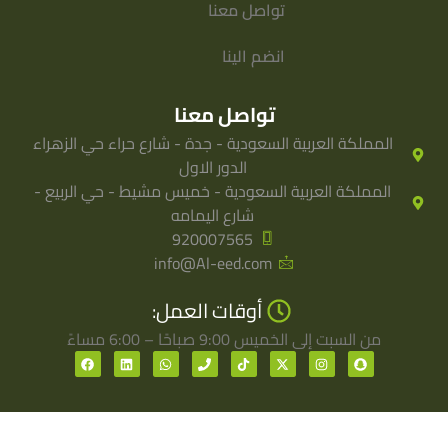
تواصل معنا
انضم الينا
تواصل معنا
المملكة العربية السعودية - جدة - شارع حراء حي الزهراء
الدور الاول
المملكة العربية السعودية - خميس مشيط - حي الربيع -
شارع اليمامه
920007565
info@Al-eed.com
أوقات العمل:
من السبت إلى الخميس 9:00 صباحًا – 6:00 مساءً