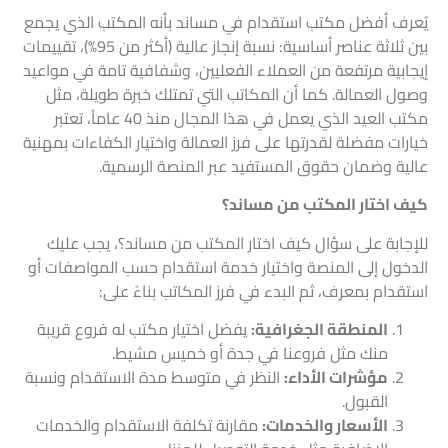
يُعرف أفضل مكتب استقدام في مساند بأنه المكتب الذي يجمع
بين ثلاثة عناصر أساسية: نسبة إنجاز عالية (أكثر من 95%)، تقييمات
إيجابية مرتفعة من العملاء الفعليين، وشفافية تامة في مواعيد
وصول العمالة. كما أن المكاتب التي تمتلك خبرة طويلة، مثل
مكتب العيد الذي يعمل في هذا المجال منذ 40 عاماً، تعتبر
خيارات مفضلة لقدرتها على فرز العمالة واختيار الكفاءات بمهنية
عالية وضمان حقوق المستفيد عبر المنصة الرسمية.
كيف اختار المكتب من مساند؟
للإجابة على سؤال كيف اختار المكتب من مساند؟، يجب عليك
الدخول إلى المنصة واختيار خدمة استقدام حسب المواصفات أو
استقدام بمعرف، ثم البدء في فرز المكاتب بناءً على:
المنطقة الجغرافية:
يفضل اختيار مكتب له فروع قريبة
منك مثل فروعنا في جدة أو خميس مشيط.
مؤشرات الأداء:
النظر في متوسط مدة الاستقدام ونسبة
القبول.
الأسعار والخدمات:
مقارنة تكلفة الاستقدام والخدمات