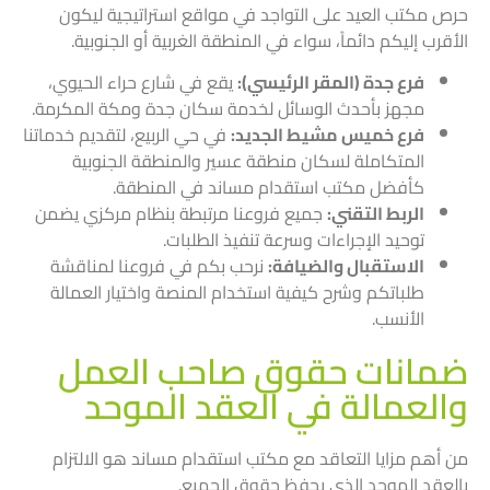
حرص مكتب العيد على التواجد في مواقع استراتيجية ليكون
الأقرب إليكم دائماً، سواء في المنطقة الغربية أو الجنوبية.
فرع جدة (المقر الرئيسي):
يقع في شارع حراء الحيوي،
مجهز بأحدث الوسائل لخدمة سكان جدة ومكة المكرمة.
فرع خميس مشيط الجديد:
في حي الربيع، لتقديم خدماتنا
المتكاملة لسكان منطقة عسير والمنطقة الجنوبية
كأفضل مكتب استقدام مساند في المنطقة.
الربط التقني:
جميع فروعنا مرتبطة بنظام مركزي يضمن
توحيد الإجراءات وسرعة تنفيذ الطلبات.
الاستقبال والضيافة:
نرحب بكم في فروعنا لمناقشة
طلباتكم وشرح كيفية استخدام المنصة واختيار العمالة
الأنسب.
ضمانات حقوق صاحب العمل
والعمالة في العقد الموحد
من أهم مزايا التعاقد مع مكتب استقدام مساند هو الالتزام
بالعقد الموحد الذي يحفظ حقوق الجميع.