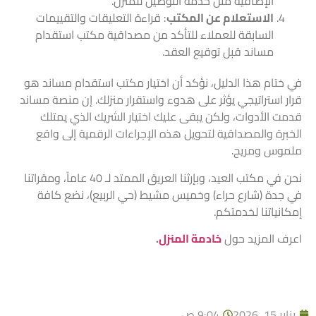
الإضافية مثل خدمة التوصيل للمنزل.
الاستعلام عن المكتب
: قراءة التعليقات والتقييمات
السابقة للعملاء للتأكد من مصداقية مكتب استقدام
مساند قبل توقيع العقد.
في ختام هذا الدليل، نؤكد أن اختيار مكتب استقدام مساند هو
قرار استراتيجي يؤثر على هدوء واستقرار منزلك. إن منصة مساند
قدمت الأدوات، ولكن يبقى عليك اختيار الشريك الذي يمتلك
الخبرة والمصداقية لتحويل هذه الإجراءات الرقمية إلى واقع
ملموس ومريح.
نحن في مكتب العيد، وبإرثنا العريق الممتد لـ 40 عاماً، ومقراتنا
في جدة (شارع حراء) وخميس مشيط (حي الربيع)، نضع كافة
إمكانياتنا لخدمتكم.
اعرف المزيد حول
خادمة المنزل
.
يناير 15, 2026
9:04 ص