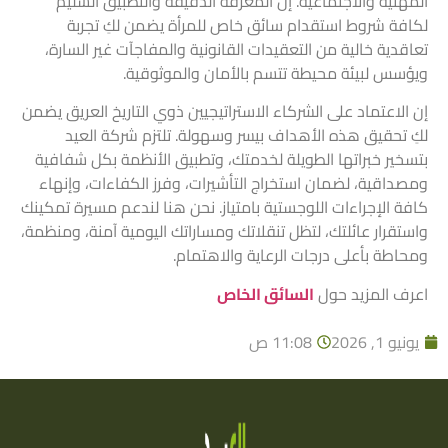
المهنية والاجتماعية. إن المعرفة الدقيقة والتطبيق السليم
لكافة شروط استقدام سائق خاص للمرأة يضمن لكِ تجربة
تعاقدية خالية من التعقيدات القانونية والمفاجآت غير السارة،
ويؤسس لبيئة محيطة تتسم بالأمان والموثوقية.
إن الاعتماد على الشركاء الاستراتيجيين ذوي التاريخ العريق يضمن
لكِ تحقيق هذه الأهداف بيسر وسهولة. تلتزم شركة العيد
بتسخير خبراتها الطويلة لخدمتك، وتطبيق الأنظمة بكل شفافية
ومصداقية، لضمان استخراج التأشيرات، وفرز الكفاءات، وإنهاء
كافة الإجراءات اللوجستية بامتياز. نحن هنا لندعم مسيرة تمكينك
واستقرار عائلتك، لتظل تنقلاتك ومساراتك اليومية آمنة، ومنظمة،
ومحاطة بأعلى درجات الرعاية والاهتمام.
اعرف المزيد حول
السائق الخاص
يونيو 1, 2026
11:08 ص