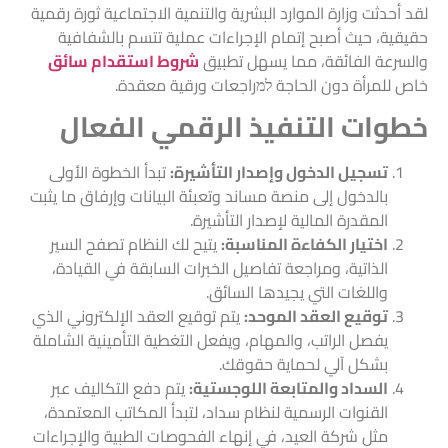
لقد أحدثت وزارة الموارد البشرية والتنمية الاجتماعية ثورة رقمية
حقيقية، حيث أصبح إتمام الإجراءات عملية تتسم بالشفافية
والسرعة الفائقة، مما يسهل تطبيق
شروط استقدام سائق
خاص للمرأة دون الحاجة למراجعات ورقية معقدة.
خطوات التنفيذ الرقمي الفعال
تسجيل الدخول وإصدار التأشيرة:
تبدأ الخطوة الأولى
بالدخول إلى منصة مساند وتعبئة البيانات وإرفاق ما يثبت
المقدرة المالية لإصدار التأشيرة.
اختيار الكفاءة المناسبة:
يتيح لك النظام تصفح السير
الذاتية، ومراجعة تفاصيل الخبرات السابقة في القيادة،
واللغات التي يجيدها السائق.
توقيع العقد الموحد:
يتم توقيع العقد الإلكتروني الذي
يفصل الراتب، والمهام، ويفعل التغطية التأمينية الشاملة
بشكل آلي لحماية حقوقك.
السداد والمتابعة اللوجستية:
يتم دفع التكاليف عبر
القنوات الرسمية لنظام سداد، لتبدأ المكاتب المعتمدة،
مثل
شركة العيد
، في إنهاء الفحوصات الطبية والإجراءات