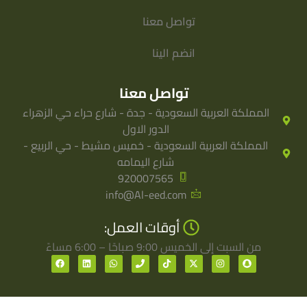
تواصل معنا
انضم الينا
تواصل معنا
المملكة العربية السعودية - جدة - شارع حراء حي الزهراء
الدور الاول
المملكة العربية السعودية - خميس مشيط - حي الربيع -
شارع اليمامه
920007565
info@Al-eed.com
أوقات العمل:
من السبت إلى الخميس 9:00 صباحًا – 6:00 مساءً