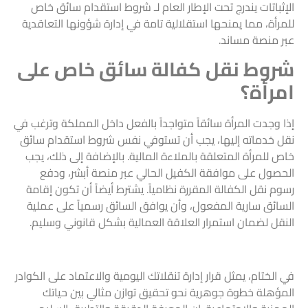
الإثباتات يندرج تحت الإطار العام لـ شروط استقدام سائق خاص
للمرأة، مما يمنحها استقلالية تامة في إدارة شؤونها التعاقدية
عبر منصة مساند.
شروط نقل كفالة سائق خاص على
امرأة؟
إذا وجدت المرأة سائقاً متواجداً بالفعل داخل المملكة وترغب في
نقل خدماته إليها، يجب أن تستوفي نفس شروط استقدام سائق
خاص للمرأة المتعلقة بالملاءة المالية. بالإضافة إلى ذلك، يجب
الحصول على موافقة الكفيل الحالي عبر منصة أبشر، ودفع
رسوم نقل الكفالة المقررة نظامياً. يشترط أيضاً أن تكون إقامة
السائق سارية المفعول، وأن يوافق السائق رسمياً على عملية
النقل لضمان استمرار العلاقة العمالية بشكل قانوني وسليم.
في الختام، يمثل قرار إدارة تنقلاتك اليومية والاعتماد على الكوادر
المؤهلة خطوة جوهرية نحو تحقيق توازن مثالي بين حياتك