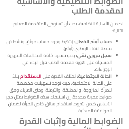
الضوابط التنظيمية والأساسية
لمقدمة الطلب
لضمان الأهلية النظامية، يجب أن تستوفي المتقدمة المعايير
التالية:
حساب أبشر الفعال:
يُشترط وجود حساب موثق ونشط في
منصة النفاذ الوطني (أبشر).
سجل مروري نقي:
يجب تسديد كافة المخالفات المرورية
المسجلة على هوية مقدمة الطلب قبل البدء في
الإجراءات.
الحالة الاجتماعية:
تختلف القدرة على
الاستقدام
بناءً
على الحالة الاجتماعية، حيث توجد تسهيلات مخصصة
للمرأة المتزوجة، والمطلقة، والأرملة، وحتى العزباء وفق
ضوابط عمرية محددة. إن استيفاء هذه الضوابط يمثل حجر
الأساس ضمن شروط استقدام سائق خاص للمرأة لضمان
الموافقة المبدئية.
الضوابط المالية وإثبات القدرة