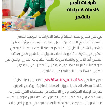
في ظل تسارع نمط الحياة وكثرة الالتزامات اليومية للأسر
السعودية أصبح البحث عن حلول منزلية سريعة وموثوقة هو
الشغل الشاغل للكثيرين، وتتصدر قائمة البحث دائماً الرغبة في
العثور على شركات تأجير خادمات فلبينيات بالشهر كحل يعتقد
البعض أنه الأسرع والأكثر مرونة لتلبية احتياجات المنزل، ولكن هل
هو فعلاً الخيار الاقتصادي والعملي الأفضل على المدى
الطويل؟ هذا ما سنناقشه بكل شفافية.
نحن هنا في
مكتب العيد للاستقدام
لنضع بين يديك دليلاً
شاملاً يفكك لك خبايا سوق العمالة المنزلية، ونقارن لك بين
خيارات الإيجار المؤقت وبين الاستقدام المستدام الذي نتميز به،
لنساعدك في اتخاذ قرار ذكي يضمن لك راحة البال وتوفير المال،
مستندين إلى خبرة عريقة تمتد لأربعة عقود في فهم احتياجات