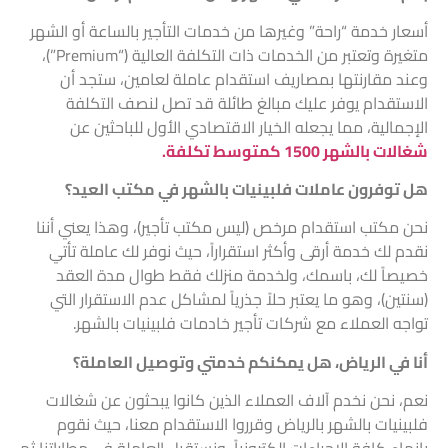
أسعار خدمة “راحة” وغيرها من خدمات التأجير بالساعة أو الشهر
متغيرة وتعتبر من الخدمات ذات التكلفة العالية (“Premium”)،
وعند مقارنتها بمصاريف استقدام عاملة لعامين، ستجد أن
الاستقدام يوفر عليك مبالغ طائلة قد تصل لنصف التكلفة
الإجمالية، مما يجعله الخيار الاقتصادي الأول للباحثين عن
شغالات بالشهر 1500 كمتوسط تكلفة.
هل توفرون عاملات فلبينيات بالشهر في مكتب العيد؟
نحن مكتب استقدام مرخص (ليس مكتب تأجير)، وهذا يعني أننا
نقدم لك خدمة أرقى وأكثر استقراراً، حيث نوفر لك عاملة تأتي
خصيصاً لك، باسمك، ولخدمة منزلك فقط طوال مدة العقد
(سنتين)، وهو ما يعتبر حلاً جذرياً لمشاكل عدم الاستقرار التي
تواجه العملاء مع شركات تأجير خادمات فلبينيات بالشهر.
أنا في الرياض، هل يمكنكم خدمتي وتوصيل العاملة؟
نعم، نحن نخدم آلاف العملاء الذين كانوا يبحثون عن شغالات
فلبينيات بالشهر بالرياض وقرروا الاستقدام معنا، حيث نقوم