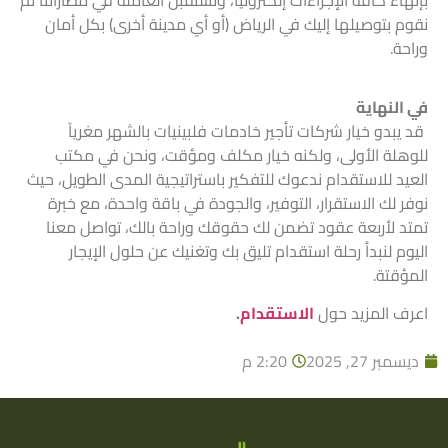
بإنهاء كافة الإجراءات إلكترونياً، ونستقبل العاملة في مطاراتنا ثم
نقوم بتوصيلها إليك في الرياض (أو أي مدينة أخرى) بكل أمان
وراحة.
في النهاية
قد يبدو خيار شركات تأجير خادمات فلبينيات بالشهر مغرياً
للوهلة الأولى، ولكنه خيار مكلف ومؤقت، ونحن في مكتب
العيد للاستقدام ندعوك للتفكير باستراتيجية المدى الطويل، حيث
نوفر لك الاستقرار، التوفير، والجودة في باقة واحدة، مع خبرة
تمتد لأربعة عقود تضمن لك حقوقك وراحة بالك، تواصل معنا
اليوم لنبدأ رحلة استقدام تليق بك وتغنيك عن حلول الإيجار
المؤقتة.
اعرف المزيد حول
الاستقدام
.
ديسمبر 27, 2025
2:20 م