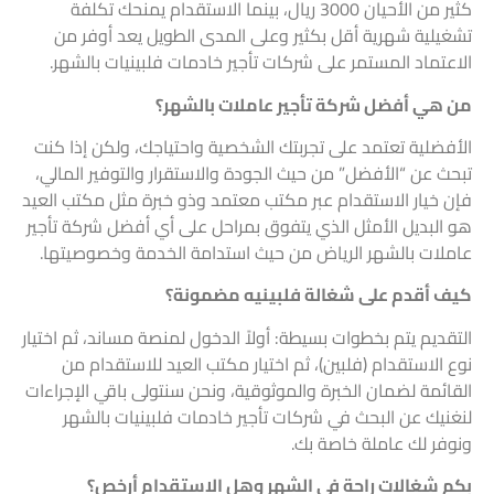
كثير من الأحيان 3000 ريال، بينما الاستقدام يمنحك تكلفة
تشغيلية شهرية أقل بكثير وعلى المدى الطويل يعد أوفر من
الاعتماد المستمر على شركات تأجير خادمات فلبينيات بالشهر.
من هي أفضل شركة تأجير عاملات بالشهر؟
الأفضلية تعتمد على تجربتك الشخصية واحتياجك، ولكن إذا كنت
تبحث عن “الأفضل” من حيث الجودة والاستقرار والتوفير المالي،
فإن خيار الاستقدام عبر مكتب معتمد وذو خبرة مثل مكتب العيد
هو البديل الأمثل الذي يتفوق بمراحل على أي أفضل شركة تأجير
عاملات بالشهر الرياض من حيث استدامة الخدمة وخصوصيتها.
كيف أقدم على شغالة فلبينيه مضمونة؟
التقديم يتم بخطوات بسيطة: أولاً الدخول لمنصة مساند، ثم اختيار
نوع الاستقدام (فلبين)، ثم اختيار مكتب العيد للاستقدام من
القائمة لضمان الخبرة والموثوقية، ونحن سنتولى باقي الإجراءات
لنغنيك عن البحث في شركات تأجير خادمات فلبينيات بالشهر
ونوفر لك عاملة خاصة بك.
بكم شغالات راحة في الشهر وهل الاستقدام أرخص؟