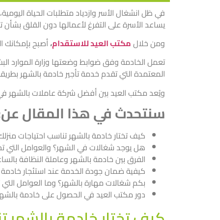
في ظل انشغال الأسر وازدياد متطلبات الحياة اليومية،
يساعد الأسرة على التفرغ لأعمالها دون القلق بشأن تفا
ومن خلال
مكتب العيد للاستقدام
،
أصبح بإمكانك ا
تعمل الخادمة وفق ضوابط وضعتها وزارة الموارد البشر
المعتمدة التي تقدم خدمة تأجير خادمة بالشهر بطريق
ويُعد مكتب العيد بين أفضل شركة عاملات بالشهر في 
سنتحدث في هذا المقال عن:
كيف تختار خادمة بالشهر تناسب احتياجات منزلك
هل يوجد شغالات في الشهر؟ والعوامل التي تح
الفرق بين خادمة بالشهر وعاملة النظافة بالسا
كيفية ضمان جودة الخدمة عند استئجار خادمة 
بكم شغالات مهارة بالشهر؟ وما العوامل التي 
دور مكتب العيد في الحصول على خادمة بالشهر
كيف تختار خادمة بالشهر ت