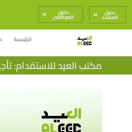
دخول
دخول
الموظفين
العملاء
الرئيسية
م
مكتب العيد للاستقدام: تأج