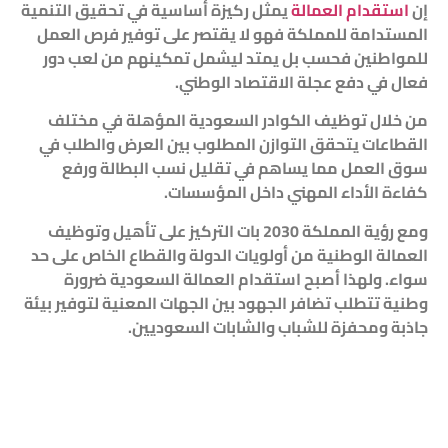
إن
استقدام العمالة
يمثل ركيزة أساسية في تحقيق التنمية
المستدامة للمملكة فهو لا يقتصر على توفير فرص العمل
للمواطنين فحسب بل يمتد ليشمل تمكينهم من لعب دور
فعال في دفع عجلة الاقتصاد الوطني.
من خلال توظيف الكوادر السعودية المؤهلة في مختلف
القطاعات يتحقق التوازن المطلوب بين العرض والطلب في
سوق العمل مما يساهم في تقليل نسب البطالة ورفع
كفاءة الأداء المهني داخل المؤسسات.
ومع رؤية المملكة 2030 بات التركيز على تأهيل وتوظيف
العمالة الوطنية من أولويات الدولة والقطاع الخاص على حد
سواء. ولهذا أصبح استقدام العمالة السعودية ضرورة
وطنية تتطلب تضافر الجهود بين الجهات المعنية لتوفير بيئة
جاذبة ومحفزة للشباب والشابات السعوديين.