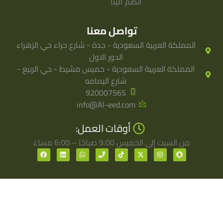
انضم الينا
تواصل معنا
المملكة العربية السعودية - جدة - شارع حراء حي الزهراء
الدور الاول
المملكة العربية السعودية - خميس مشيط - حي الربيع -
شارع اليمامه
920007565
info@Al-eed.com
أوقات العمل:
من السبت إلى الخميس 9:00 صباحًا – 6:00 مساءً