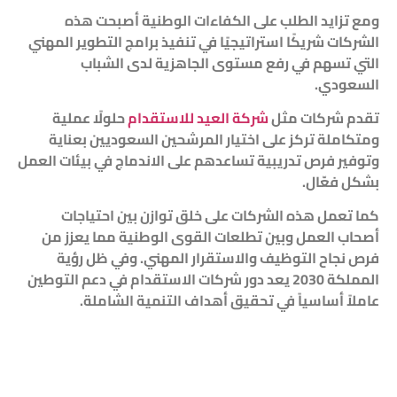
ومع تزايد الطلب على الكفاءات الوطنية أصبحت هذه
الشركات شريكًا استراتيجيًا في تنفيذ برامج التطوير المهني
التي تسهم في رفع مستوى الجاهزية لدى الشباب
السعودي.
تقدم شركات مثل
شركة العيد للاستقدام
حلولًا عملية
ومتكاملة تركز على اختيار المرشحين السعوديين بعناية
وتوفير فرص تدريبية تساعدهم على الاندماج في بيئات العمل
بشكل فعّال.
كما تعمل هذه الشركات على خلق توازن بين احتياجات
أصحاب العمل وبين تطلعات القوى الوطنية مما يعزز من
فرص نجاح التوظيف والاستقرار المهني. وفي ظل رؤية
المملكة 2030 يعد دور شركات الاستقدام في دعم التوطين
عاملاً أساسياً في تحقيق أهداف التنمية الشاملة.