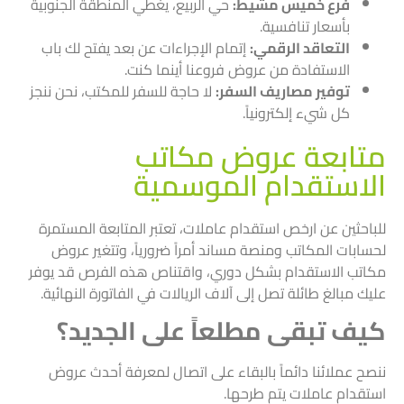
فرع خميس مشيط:
حي الربيع، يغطي المنطقة الجنوبية
بأسعار تنافسية.
التعاقد الرقمي:
إتمام الإجراءات عن بعد يفتح لك باب
الاستفادة من عروض فروعنا أينما كنت.
توفير مصاريف السفر:
لا حاجة للسفر للمكتب، نحن ننجز
كل شيء إلكترونياً.
متابعة عروض مكاتب
الاستقدام الموسمية
للباحثين عن ارخص استقدام عاملات، تعتبر المتابعة المستمرة
لحسابات المكاتب ومنصة مساند أمراً ضرورياً، وتتغير عروض
مكاتب الاستقدام بشكل دوري، واقتناص هذه الفرص قد يوفر
عليك مبالغ طائلة تصل إلى آلاف الريالات في الفاتورة النهائية.
كيف تبقى مطلعاً على الجديد؟
ننصح عملائنا دائماً بالبقاء على اتصال لمعرفة أحدث عروض
استقدام عاملات يتم طرحها.