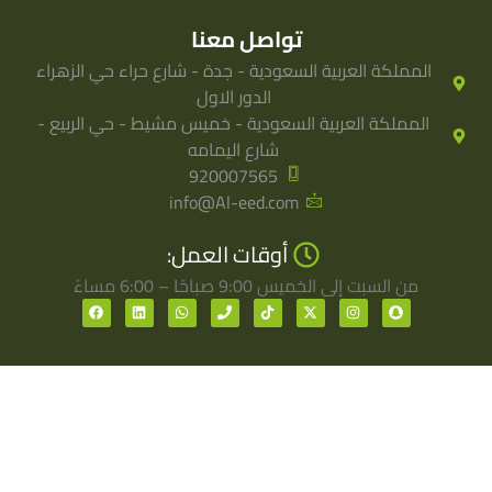
تواصل معنا
المملكة العربية السعودية - جدة - شارع حراء حي الزهراء
الدور الاول
المملكة العربية السعودية - خميس مشيط - حي الربيع -
شارع اليمامه
920007565
info@Al-eed.com
أوقات العمل:
من السبت إلى الخميس 9:00 صباحًا – 6:00 مساءً