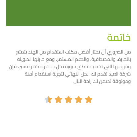
خاتمة
أول مكتب استقدام رائد
داخل المملكة منذ 40 سنة
من الضروري أن تختار أفضل مكتب استقدام من الهند يتمتع
بالخبرة، والمصداقية، والدعم المستمر، ومع خبرتها الطويلة
Click Here
وفروعها التي تخدم مناطق حيوية مثل جدة ومكة وعسير، فإن
شركة العيد تقدم لك الحل النهائي لتجربة استقدام آمنة
وموثوقة تضمن لك راحة البال.