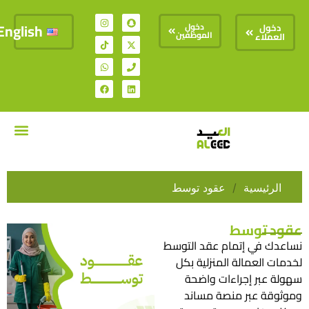
English
دخول
دخول
الموظفين
العملاء
تواصل معنا
السير الذات
الرئيسية
/
عقود توسط
عقود توسط
نساعدك في إتمام عقد التوسط
لخدمات العمالة المنزلية بكل
سهولة عبر إجراءات واضحة
وموثوقة عبر منصة مساند